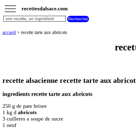
___
___
recettes
___
recettesdalsace.com
alsaciennes
toutes
les
recettes
accueil
> recette tarte aux abricots
entrees
recet
alsaciennes
plats
alsaciens
desserts
alsaciens
recette alsacienne recette tarte aux abricot
bredeles
petits
fours
ingredients recette tarte aux abricots
de
noel
250 g de pate brisee
recettes
1 kg d
abricots
alsaciennes
3 cuilleres a soupe de sucre
diverses
1 oeuf
rechercher
une