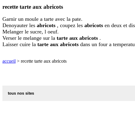
recette
recette tarte aux abricots
Garnir un moule a tarte avec la pate.
Denoyauter les
abricots
, coupez les
abricots
en deux et di
Melanger le sucre, l oeuf.
Verser le melange sur la
tarte aux abricots
.
Laisser cuire la
tarte aux abricots
dans un four a temperatu
accueil
> recette tarte aux abricots
tous nos sites
code postal des villes et villages en france
les additifs alimentaires
indicatif telephonique des pays